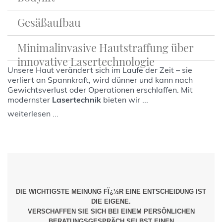
Gewichtsabnahme und Bindegewebsschwäche
können zur Erschlaffung von Oberschenkeln und
Gesäßaufbau
Oberarmhaut führen. Mit unauffälligen Schnitten ...
Das sogenannte Bodylift beschreibt eine
gleichzeitige Bauchdeckenstraffung, Hüftstraffung
Minimalinvasive Hautstraffung über
weiterlesen ...
und Postraffung. Dies ist nach erfolgreicher
Die Formung eines flachen Gesäßes kann zum
innovative Lasertechnologie
Gewichtsreduktion notwendig. Das überschüssige
einen durch Eigengewebe oder durch Implantat
Unsere Haut verändert sich im Laufe der Zeit – sie
Gewebe an Oberschenkeln, Bauch, Rücken und
erreicht werden. Ggf. ist eine Kombination der
verliert an Spannkraft, wird dünner und kann nach
Gesäß wird durch eine zirkuläre Schnittführung
Eingriffe sinnvoll. Der Hautschnitt wird unauffällig
Gewichtsverlust oder Operationen erschlaffen. Mit
gestrafft ...
...
modernster
Lasertechnik
bieten wir ...
weiterlesen ...
weiterlesen ...
weiterlesen ...
DIE WICHTIGSTE MEINUNG FÏ¿½R EINE ENTSCHEIDUNG IST
DIE EIGENE.
VERSCHAFFEN SIE SICH BEI EINEM PERSÖNLICHEN
BERATUNGSGESPRÄCH SELBST EINEN